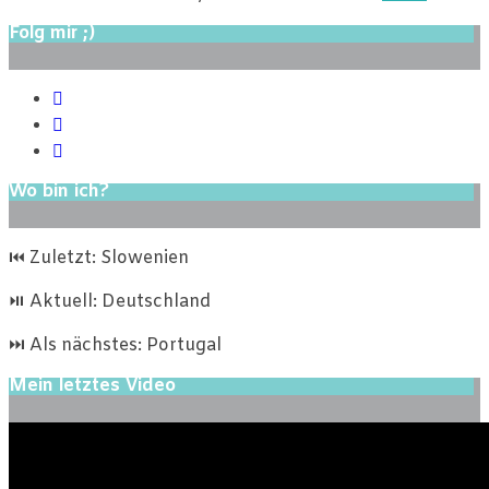
Folg mir ;)
Wo bin ich?
⏮ Zuletzt: Slowenien
⏯ Aktuell: Deutschland
⏭ Als nächstes: Portugal
Mein letztes Video