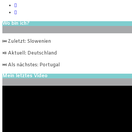
Wo bin ich?
⏮ Zuletzt: Slowenien
⏯ Aktuell: Deutschland
⏭ Als nächstes: Portugal
Mein letztes Video