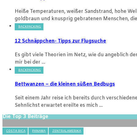
Heiße Temperaturen, weißer Sandstrand, hohe Welle
goldbraun und knusprig gebratenen Menschen, die 
BACKPACKING
12 Schnäppchen- Tipps zur Flugsuche
Es gibt viele Theorien im Netz, wie du angeblich de
mir bei der ...
BACKPACKING
Bettwanzen – die kleinen süßen Bedbugs
Seit einem Jahr reise ich bereits durch verschiede
Sehnlichst erwartet ereilte es mich ...
Die Top 3 Beiträge
COSTA RICA
PANAMA
ZENTRALAMERIKA