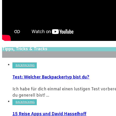
Tipps, Tricks & Tracks
BACKPACKING
Test: Welcher Backpackertyp bist du?
Ich habe für dich einmal einen lustigen Test vorbe
du generell bist! ...
BACKPACKING
15 Reise Apps und David Hasselhoff