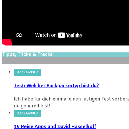
Tipps, Tricks & Tracks
BACKPACKING
Test: Welcher Backpackertyp bist du?
Ich habe für dich einmal einen lustigen Test vorbe
du generell bist! ...
BACKPACKING
15 Reise Apps und David Hasselhoff