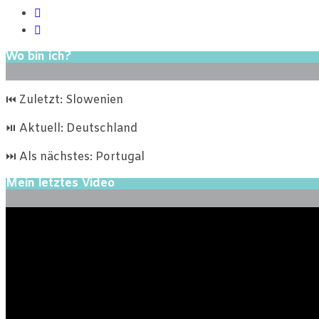
Wo bin ich?
⏮ Zuletzt: Slowenien
⏯ Aktuell: Deutschland
⏭ Als nächstes: Portugal
Mein letztes Video