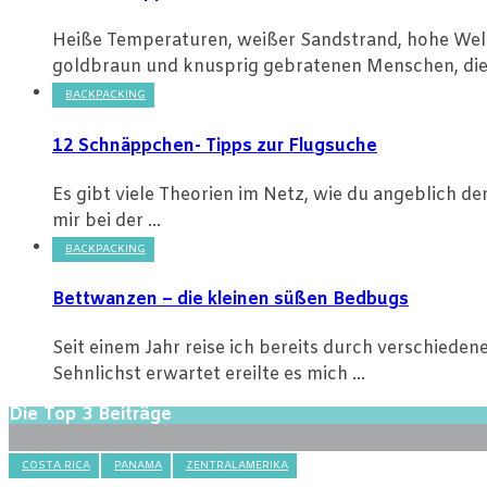
Heiße Temperaturen, weißer Sandstrand, hohe Welle
goldbraun und knusprig gebratenen Menschen, die 
BACKPACKING
12 Schnäppchen- Tipps zur Flugsuche
Es gibt viele Theorien im Netz, wie du angeblich de
mir bei der ...
BACKPACKING
Bettwanzen – die kleinen süßen Bedbugs
Seit einem Jahr reise ich bereits durch verschiede
Sehnlichst erwartet ereilte es mich ...
Die Top 3 Beiträge
COSTA RICA
PANAMA
ZENTRALAMERIKA