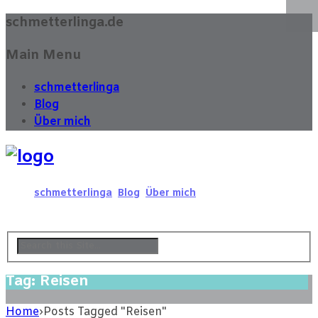
schmetterlinga.de
Main Menu
schmetterlinga
Blog
Über mich
schmetterlinga
Blog
Über mich
Tag: Reisen
Home
›
Posts Tagged "Reisen"