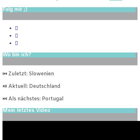
Folg mir ;)
Wo bin ich?
⏮ Zuletzt: Slowenien
⏯ Aktuell: Deutschland
⏭ Als nächstes: Portugal
Mein letztes Video