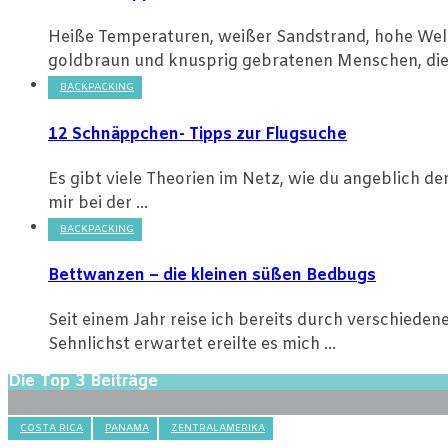
Heiße Temperaturen, weißer Sandstrand, hohe Welle
goldbraun und knusprig gebratenen Menschen, die 
BACKPACKING
12 Schnäppchen- Tipps zur Flugsuche
Es gibt viele Theorien im Netz, wie du angeblich de
mir bei der ...
BACKPACKING
Bettwanzen – die kleinen süßen Bedbugs
Seit einem Jahr reise ich bereits durch verschiede
Sehnlichst erwartet ereilte es mich ...
Die Top 3 Beiträge
COSTA RICA
PANAMA
ZENTRALAMERIKA