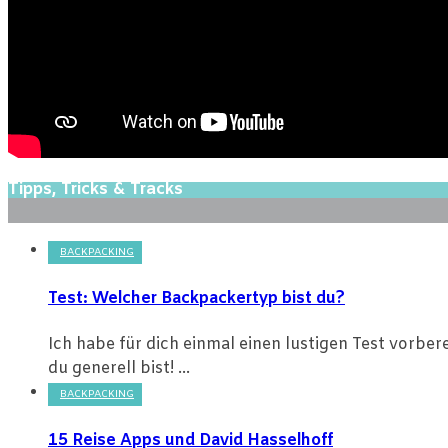
Tipps, Tricks & Tracks
BACKPACKING
Test: Welcher Backpackertyp bist du?
Ich habe für dich einmal einen lustigen Test vorbe
du generell bist! ...
BACKPACKING
15 Reise Apps und David Hasselhoff