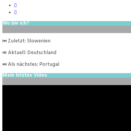
Wo bin ich?
⏮ Zuletzt: Slowenien
⏯ Aktuell: Deutschland
⏭ Als nächstes: Portugal
Mein letztes Video