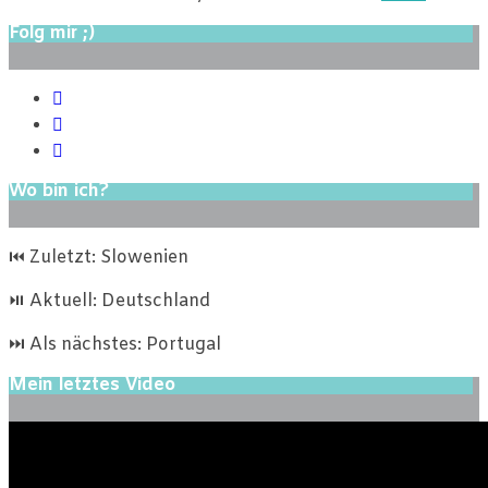
Folg mir ;)
Wo bin ich?
⏮ Zuletzt: Slowenien
⏯ Aktuell: Deutschland
⏭ Als nächstes: Portugal
Mein letztes Video