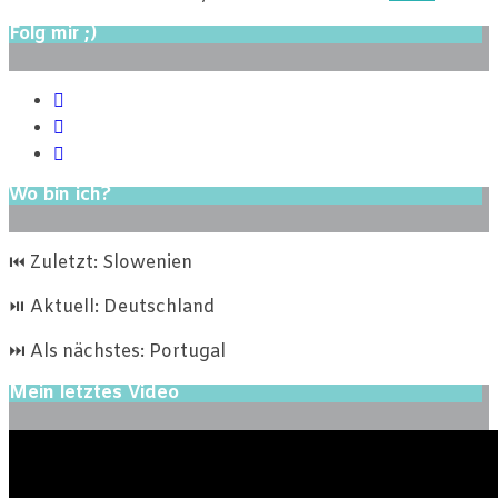
Folg mir ;)
Wo bin ich?
⏮ Zuletzt: Slowenien
⏯ Aktuell: Deutschland
⏭ Als nächstes: Portugal
Mein letztes Video