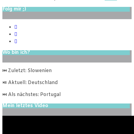
Folg mir ;)
Wo bin ich?
⏮ Zuletzt: Slowenien
⏯ Aktuell: Deutschland
⏭ Als nächstes: Portugal
Mein letztes Video