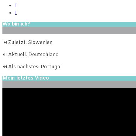
Wo bin ich?
⏮ Zuletzt: Slowenien
⏯ Aktuell: Deutschland
⏭ Als nächstes: Portugal
Mein letztes Video