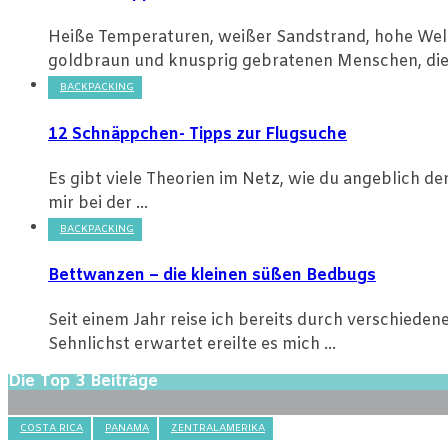
Heiße Temperaturen, weißer Sandstrand, hohe Welle
goldbraun und knusprig gebratenen Menschen, die 
BACKPACKING
12 Schnäppchen- Tipps zur Flugsuche
Es gibt viele Theorien im Netz, wie du angeblich de
mir bei der ...
BACKPACKING
Bettwanzen – die kleinen süßen Bedbugs
Seit einem Jahr reise ich bereits durch verschiede
Sehnlichst erwartet ereilte es mich ...
Die Top 3 Beiträge
COSTA RICA
PANAMA
ZENTRALAMERIKA