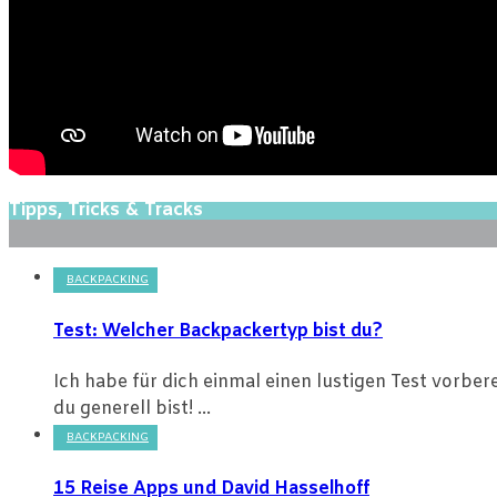
Tipps, Tricks & Tracks
BACKPACKING
Test: Welcher Backpackertyp bist du?
Ich habe für dich einmal einen lustigen Test vorbe
du generell bist! ...
BACKPACKING
15 Reise Apps und David Hasselhoff