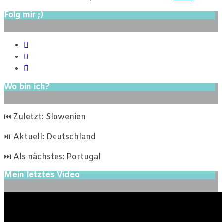
Folg mir ;)
Wo bin ich?
⏮ Zuletzt: Slowenien
⏯ Aktuell: Deutschland
⏭ Als nächstes: Portugal
Mein letztes Video